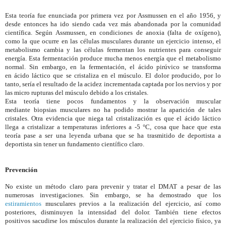
Esta teoría fue enunciada por primera vez por Assmussen en el año 1956,
y
desde entonces ha ido siendo cada vez más abandonada por la comunidad
científica. Según Assmussen, en condiciones de anoxia (falta de
oxígeno),
como la que ocurre en las células musculares durante un ejercicio intenso, el
metabolismo cambia y las células fermentan los nutrientes para conseguir
energía. Esta
fermentación
produce mucha menos energía que el metabolismo
normal. Sin embargo, en la fermentación, el ácido pirúvico se transforma
en
ácido láctico
que se cristaliza en el músculo. El dolor producido, por lo
tanto, sería el resultado de la acidez incrementada captada por los nervios y por
las micro rupturas del músculo debido a los cristales.
Esta teoría tiene pocos fundamentos y la observación muscular
mediante
biopsias
musculares no ha podido mostrar la aparición de tales
cristales. Otra evidencia que niega tal cristalización es que el ácido láctico
llega a cristalizar a temperaturas inferiores a -5 °C, cosa que hace que esta
teoría pase a ser una
leyenda urbana que se ha trasmitido de deportista a
deportista sin tener un fundamento científico claro.
Prevención
No existe un método claro para prevenir y tratar el DMAT a pesar de las
numerosas investigaciones.
Sin embargo, se ha demostrado que los
estiramientos
musculares previos a la realización del ejercicio, así como
posteriores, disminuyen la intensidad del dolor. También tiene efectos
positivos sacudirse los músculos durante la realización del ejercicio físico, ya