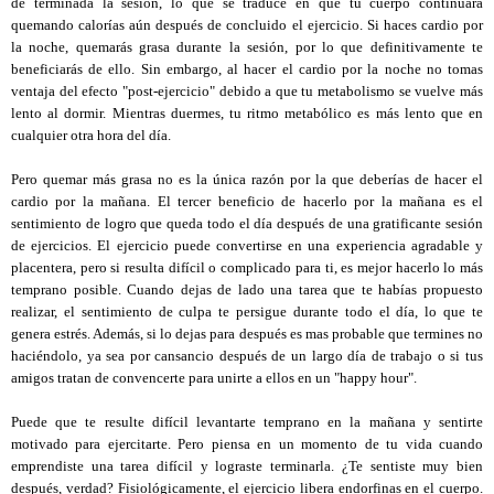
de terminada la sesión, lo que se traduce en que tu cuerpo continuará
quemando calorías aún después de concluido el ejercicio. Si haces cardio por
la noche, quemarás grasa durante la sesión, por lo que definitivamente te
beneficiarás de ello. Sin embargo, al hacer el cardio por la noche no tomas
ventaja del efecto "post-ejercicio" debido a que tu metabolismo se vuelve más
lento al dormir. Mientras duermes, tu ritmo metabólico es más lento que en
cualquier otra hora del día.
Pero quemar más grasa no es la única razón por la que deberías de hacer el
cardio por la mañana. El tercer beneficio de hacerlo por la mañana es el
sentimiento de logro que queda todo el día después de una gratificante sesión
de ejercicios. El ejercicio puede convertirse en una experiencia agradable y
placentera, pero si resulta difícil o complicado para ti, es mejor hacerlo lo más
temprano posible. Cuando dejas de lado una tarea que te habías propuesto
realizar, el sentimiento de culpa te persigue durante todo el día, lo que te
genera estrés. Además, si lo dejas para después es mas probable que termines no
haciéndolo, ya sea por cansancio después de un largo día de trabajo o si tus
amigos tratan de convencerte para unirte a ellos en un "happy hour".
Puede que te resulte difícil levantarte temprano en la mañana y sentirte
motivado para ejercitarte. Pero piensa en un momento de tu vida cuando
emprendiste una tarea difícil y lograste terminarla. ¿Te sentiste muy bien
después, verdad? Fisiológicamente, el ejercicio libera endorfinas en el cuerpo.