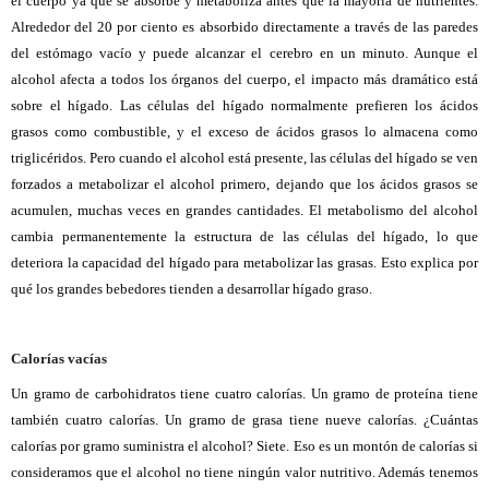
el cuerpo ya que se absorbe y metaboliza antes que la mayoría de nutrientes.
Alrededor del 20 por ciento es absorbido directamente a través de las paredes
del estómago vacío y puede alcanzar el cerebro en un minuto. Aunque el
alcohol afecta a todos los órganos del cuerpo, el impacto más dramático está
sobre el hígado. Las células del hígado normalmente prefieren los ácidos
grasos como combustible, y el exceso de ácidos grasos lo almacena como
triglicéridos. Pero cuando el alcohol está presente, las células del hígado se ven
forzados a metabolizar el alcohol primero, dejando que los ácidos grasos se
acumulen, muchas veces en grandes cantidades. El metabolismo del alcohol
cambia permanentemente la estructura de las células del hígado, lo que
deteriora la capacidad del hígado para metabolizar las grasas. Esto explica por
qué los grandes bebedores tienden a desarrollar hígado graso.
Calorías vacías
Un gramo de carbohidratos tiene cuatro calorías. Un gramo de proteína tiene
también cuatro calorías. Un gramo de grasa tiene nueve calorías. ¿Cuántas
calorías por gramo suministra el alcohol? Siete. Eso es un montón de calorías si
consideramos que el alcohol no tiene ningún valor nutritivo. Además tenemos