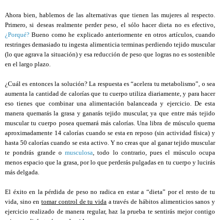
Ahora bien, hablemos de las alternativas que tienen las mujeres al respecto.
Primero, si deseas realmente perder peso, el sólo hacer dieta no es efectivo,
¿Porqué?
Bueno como he explicado anteriormente en otros artículos, cuando
restringes demasiado tu ingesta alimenticia terminas perdiendo tejido muscular
(lo que agrava la situación) y esa reducción de peso que logras no es sostenible
en el largo plazo.
¿Cuál es entonces la solución? La respuesta es “acelera tu metabolismo”, o sea
aumenta la cantidad de calorías que tu cuerpo utiliza diariamente, y para hacer
eso tienes que combinar una alimentación balanceada y ejercicio. De esta
manera quemarás la grasa y ganarás tejido muscular, ya que entre más tejido
muscular tu cuerpo posea quemará más calorías. Una libra de músculo quema
aproximadamente 14 calorías cuando se esta en reposo (sin actividad física) y
hasta 50 calorías cuando se esta activo. Y no creas que al ganar tejido muscular
te pondrás grande o
musculosa
, todo lo contrario, pues el músculo ocupa
menos espacio que la grasa, por lo que perderás pulgadas en tu cuerpo y lucirás
más delgada.
El éxito en la pérdida de peso no radica en estar a “dieta” por el resto de tu
vida, sino en
tomar control de tu vida
a través de hábitos alimenticios sanos y
ejercicio realizado de manera regular, haz la prueba te sentirás mejor contigo