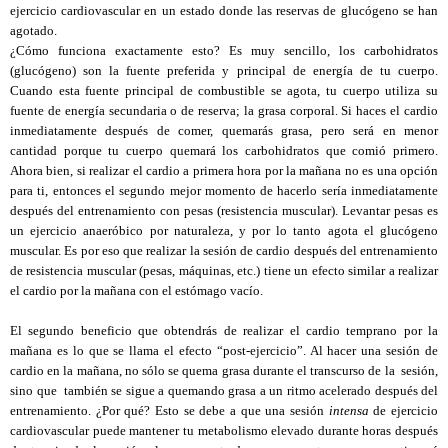
ejercicio cardiovascular en un estado donde las reservas de glucógeno se han
agotado.
¿Cómo funciona exactamente esto? Es muy sencillo, los carbohidratos
(glucógeno) son la fuente preferida y principal de energía de tu cuerpo.
Cuando esta fuente principal de combustible se agota, tu cuerpo utiliza su
fuente de energía secundaria o de reserva; la grasa corporal. Si haces el cardio
inmediatamente después de comer, quemarás grasa, pero será en menor
cantidad porque tu cuerpo quemará los carbohidratos que comió primero.
Ahora bien, si realizar el cardio a primera hora por la mañana no es una opción
para ti, entonces el segundo mejor momento de hacerlo sería inmediatamente
después del entrenamiento con pesas (resistencia muscular). Levantar pesas es
un ejercicio anaeróbico por naturaleza, y por lo tanto agota el glucógeno
muscular. Es por eso que realizar la sesión de cardio después del entrenamiento
de resistencia muscular (pesas, máquinas, etc.) tiene un efecto similar a realizar
el cardio por la mañana con el estómago vacío.
El segundo beneficio que obtendrás de realizar el cardio temprano por la
mañana es lo que se llama el efecto “post-ejercicio”. Al hacer una sesión de
cardio en la mañana, no sólo se quema grasa durante el transcurso de la sesión,
sino que también se sigue a quemando grasa a un ritmo acelerado después del
entrenamiento. ¿Por qué? Esto se debe a que una sesión
intensa
de ejercicio
cardiovascular puede mantener tu metabolismo elevado durante horas después