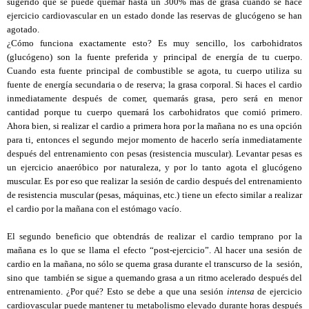
sugerido que se puede quemar hasta un 300% más de grasa cuando se hace
ejercicio cardiovascular en un estado donde las reservas de glucógeno se han
agotado.
¿Cómo funciona exactamente esto? Es muy sencillo, los carbohidratos
(glucógeno) son la fuente preferida y principal de energía de tu cuerpo.
Cuando esta fuente principal de combustible se agota, tu cuerpo utiliza su
fuente de energía secundaria o de reserva; la grasa corporal. Si haces el cardio
inmediatamente después de comer, quemarás grasa, pero será en menor
cantidad porque tu cuerpo quemará los carbohidratos que comió primero.
Ahora bien, si realizar el cardio a primera hora por la mañana no es una opción
para ti, entonces el segundo mejor momento de hacerlo sería inmediatamente
después del entrenamiento con pesas (resistencia muscular). Levantar pesas es
un ejercicio anaeróbico por naturaleza, y por lo tanto agota el glucógeno
muscular. Es por eso que realizar la sesión de cardio después del entrenamiento
de resistencia muscular (pesas, máquinas, etc.) tiene un efecto similar a realizar
el cardio por la mañana con el estómago vacío.
El segundo beneficio que obtendrás de realizar el cardio temprano por la
mañana es lo que se llama el efecto “post-ejercicio”. Al hacer una sesión de
cardio en la mañana, no sólo se quema grasa durante el transcurso de la sesión,
sino que también se sigue a quemando grasa a un ritmo acelerado después del
entrenamiento. ¿Por qué? Esto se debe a que una sesión
intensa
de ejercicio
cardiovascular puede mantener tu metabolismo elevado durante horas después