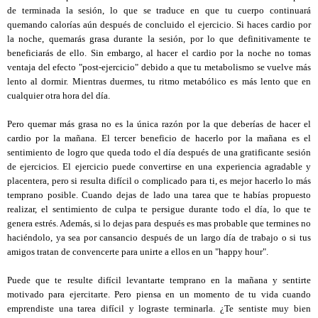
de terminada la sesión, lo que se traduce en que tu cuerpo continuará
quemando calorías aún después de concluido el ejercicio. Si haces cardio por
la noche, quemarás grasa durante la sesión, por lo que definitivamente te
beneficiarás de ello. Sin embargo, al hacer el cardio por la noche no tomas
ventaja del efecto "post-ejercicio" debido a que tu metabolismo se vuelve más
lento al dormir. Mientras duermes, tu ritmo metabólico es más lento que en
cualquier otra hora del día.
Pero quemar más grasa no es la única razón por la que deberías de hacer el
cardio por la mañana. El tercer beneficio de hacerlo por la mañana es el
sentimiento de logro que queda todo el día después de una gratificante sesión
de ejercicios. El ejercicio puede convertirse en una experiencia agradable y
placentera, pero si resulta difícil o complicado para ti, es mejor hacerlo lo más
temprano posible. Cuando dejas de lado una tarea que te habías propuesto
realizar, el sentimiento de culpa te persigue durante todo el día, lo que te
genera estrés. Además, si lo dejas para después es mas probable que termines no
haciéndolo, ya sea por cansancio después de un largo día de trabajo o si tus
amigos tratan de convencerte para unirte a ellos en un "happy hour".
Puede que te resulte difícil levantarte temprano en la mañana y sentirte
motivado para ejercitarte. Pero piensa en un momento de tu vida cuando
emprendiste una tarea difícil y lograste terminarla. ¿Te sentiste muy bien