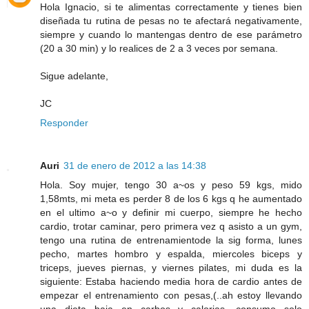
Hola Ignacio, si te alimentas correctamente y tienes bien
diseñada tu rutina de pesas no te afectará negativamente,
siempre y cuando lo mantengas dentro de ese parámetro
(20 a 30 min) y lo realices de 2 a 3 veces por semana.
Sigue adelante,
JC
Responder
Auri
31 de enero de 2012 a las 14:38
Hola. Soy mujer, tengo 30 a~os y peso 59 kgs, mido
1,58mts, mi meta es perder 8 de los 6 kgs q he aumentado
en el ultimo a~o y definir mi cuerpo, siempre he hecho
cardio, trotar caminar, pero primera vez q asisto a un gym,
tengo una rutina de entrenamientode la sig forma, lunes
pecho, martes hombro y espalda, miercoles biceps y
triceps, jueves piernas, y viernes pilates, mi duda es la
siguiente: Estaba haciendo media hora de cardio antes de
empezar el entrenamiento con pesas,(..ah estoy llevando
una dieta baja en carbos y calorias, consumo solo