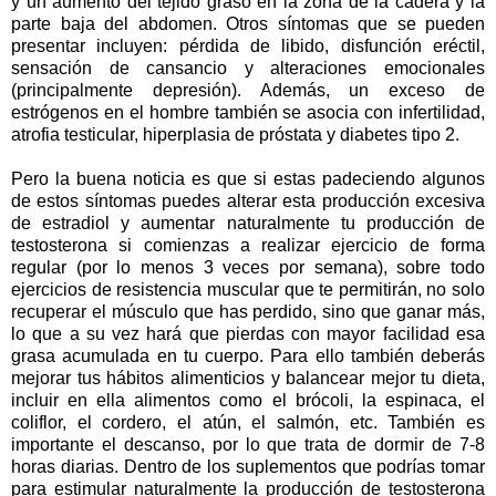
y un aumento del tejido graso en la zona de la cadera y la
parte baja del abdomen. Otros síntomas que se pueden
presentar incluyen: pérdida de libido, disfunción eréctil,
sensación de cansancio y alteraciones emocionales
(principalmente depresión). Además, un exceso de
estrógenos en el hombre también se asocia con infertilidad,
atrofia testicular, hiperplasia de próstata y diabetes tipo 2.
Pero la buena noticia es que si estas padeciendo algunos
de estos síntomas puedes alterar esta producción excesiva
de estradiol y aumentar naturalmente tu producción de
testosterona si comienzas a realizar ejercicio de forma
regular (por lo menos 3 veces por semana), sobre todo
ejercicios de resistencia muscular que te permitirán, no solo
recuperar el músculo que has perdido, sino que ganar más,
lo que a su vez hará que pierdas con mayor facilidad esa
grasa acumulada en tu cuerpo. Para ello también deberás
mejorar tus hábitos alimenticios y balancear mejor tu dieta,
incluir en ella alimentos como el brócoli, la espinaca, el
coliflor, el cordero, el atún, el salmón, etc. También es
importante el descanso, por lo que trata de dormir de 7-8
horas diarias. Dentro de los suplementos que podrías tomar
para estimular naturalmente la producción de testosterona