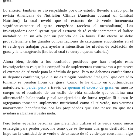
grasa.
Lo anterior también se vio respaldado por otro estudio llevado a cabo por la
revista Americana de Nutrición Clínica (American Journal of Clinical
Nutrition), la cual reveló que el extracto de t
é
verde incrementa
significativamente el gasto energético (acelera el metabolismo). Los
investigadores concluyeron que el extracto de t
é
verde incrementa el índice
metabólico en un 4% por un período de 24 horas. Este efecto se debe
probablemente a las grandes concentraciones de catequinas encontradas en el
t
é
verde que trabajan para ayudar a intensificar los niveles de oxidación de
grasa y la termogénesis (índice al cual tu cuerpo quema calorías).
Ahora bien, debido a los resultados positivos que han arrojado estas
investigaciones es que las compañías de suplementos comenzaron a promover
el extracto de t
é
verde para la p
é
rdida de peso. Pero no debemos confundirnos
ni dejarnos confundir, ya que no es ningún producto “mágico” que con sólo
tomarlo se pierden libras de grasa. Como lo he dicho en oportunidades
anteriores, el
perder peso
a través de
quemar el exceso de grasa
en nuestro
cuerpo es el resultado de un estilo de vida saludable que combina una
alimentación balanceada y realizar ejercicios de forma regular. Si a esto le
agregamos tomar un suplemento nutricional como el t
é
verde, nos veremos
mayormente beneficiados por las propiedades que
é
ste posee ya que nos
ayudará a alcanzar nuestra meta.
Pero todas aquellas personas que pretendan utilizar el t
é
verde como
única
estrategia para perder peso
, me temo que se llevarán una gran desilusión sin
importar la cantidad de t
é
verde o de extracto de t
é
verde que consuman, algo