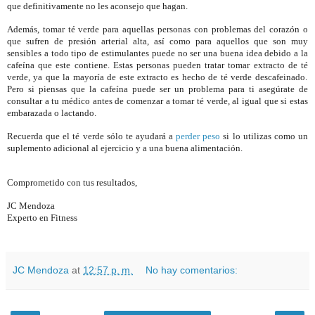
que definitivamente no les aconsejo que hagan.
Además, tomar t
é
verde para aquellas personas con problemas del corazón o
que sufren de presión arterial alta, así como para aquellos que son muy
sensibles a todo tipo de estimulantes puede no ser una buena idea debido a la
cafeína que este contiene. Estas personas pueden tratar tomar extracto de t
é
verde, ya que la mayoría de este extracto es hecho de t
é
verde descafeinado.
Pero si piensas que la cafeína puede ser un problema para ti asegúrate de
consultar a tu m
é
dico antes de comenzar a tomar t
é
verde, al igual que si estas
embarazada o lactando.
Recuerda que el t
é
verde sólo te ayudará a
perder peso
si lo utilizas como un
suplemento adicional al ejercicio y a una buena alimentación.
Comprometido con tus resultados,
JC Mendoza
Experto en Fitness
JC Mendoza
at
12:57 p. m.
No hay comentarios: