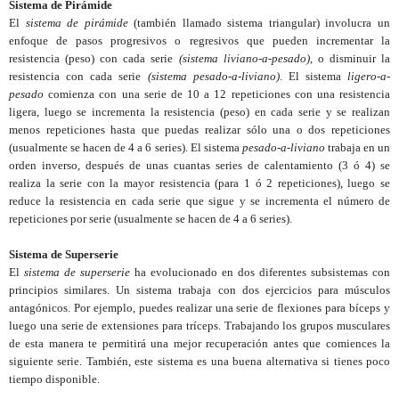
Sistema de Pirámide
El
sistema de pirámide
(también llamado sistema triangular) involucra un
enfoque de pasos progresivos o regresivos que pueden incrementar la
resistencia (peso) con cada serie
(sistema liviano-a-pesado)
,
o disminuir la
resistencia con cada serie
(sistema pesado-a-liviano)
. El sistema
ligero-a-
pesado
comienza con una serie de 10 a 12 repeticiones con una resistencia
ligera, luego se incrementa la resistencia (peso) en cada serie y se realizan
menos repeticiones hasta que puedas realizar sólo una o dos repeticiones
(usualmente se hacen de 4 a 6 series). El sistema
pesado-a-liviano
trabaja en un
orden inverso, después de unas cuantas series de calentamiento (3 ó 4) se
realiza la serie con la mayor resistencia (para 1 ó 2 repeticiones), luego se
reduce la resistencia en cada serie que sigue y se incrementa el número de
repeticiones por serie (usualmente se hacen de 4 a 6 series).
Sistema de Superserie
El
sistema de superserie
ha evolucionado en dos diferentes subsistemas con
principios similares. Un sistema trabaja con dos ejercicios para músculos
antagónicos. Por ejemplo, puedes realizar una serie de flexiones para bíceps y
luego una serie de extensiones para tríceps. Trabajando los grupos musculares
de esta manera te permitirá una mejor recuperación antes que comiences la
siguiente serie. También, este sistema es una buena alternativa si tienes poco
tiempo disponible.