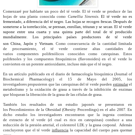
Comenzaré por hablarte un poco del té verde. El té verde se produce de las
hojas de una planta conocida como
Camellia Sinensis
.
El té verde no es
fermentado, a diferencia del
té negro. Las hojas se recogen frescas. Después de
someterse a la torrefacción, se prensan, enrollan, trituran y se secan. El té verde
supone entre una cuarta y una quinta parte del total de té producido
mundialmente. Los principales países productores de té verde
son
China,
Japón
y
Vietnam.
Como consecuencia de la
cantidad limitada
de
procesamiento
, el té verde
contiene
altas cantidades de
varios
componentes
polifenólicos conocidos como catequinas
.
Estos
polifenoles
y
los
compuestos fitoquímicos (flavonoides)
en el té verde
lo
convierten en un
potente antioxidante,
incluso más que
el té negro.
En un
artículo publicado en el
diario de farmacología bioquímica (
Journal of
Biochemical Pharmacology
) el 15 de Mayo del 2005,
los
investigadores
propusieron que
las catequinas del
té verde pueden
estimular
el
metabolismo y la
oxidación de
grasa a través de
la inhibición de
enzimas
que
bloquean la liberación de
la grasa de
las células de grasa.
También los resultados
de un
estudio japonés
se presentaron en
los
Procedimientos de la Obesidad
(Obesity Proceedings
)
en el año 2007
.
En
dicho estudio los investigadores encontraron
que la ingesta
continua
de
extracto de té verde (el cual es rico en catequinas)
conduce a una
reducción
de la presión arterial
, el colesterol
LDL
y la grasa corporal
.
Además
concluyeron
que el té verde
influencia
la capacidad del cuerpo
para quemar