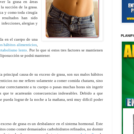
ver la grasa en áreas
 la succión de la grasa.
ica y como toda cirugía
 resultados han sido
infecciones, alergias y
PLANIF
da en el cuerpo de una
s hábitos alimenticios
,
etabolismo lento
. Por lo que si estos tres factores se mantienen
 liposucción se podrá mantener.
 principal causa de su exceso de grasa, son sus malos hábitos
menticios no me refiero solamente a comer comida chatarra, sino
ntar correctamente a tu cuerpo o pasas muchas horas sin ingerir
os que te acarrearán consecuencias indeseables. Debido a que
se pueda lograr de la noche a la mañana, será muy difícil poder
r exceso de grasa es un desbalance en el sistema hormonal. Este
itos como comer demasiados carbohidratos refinados, no dormir