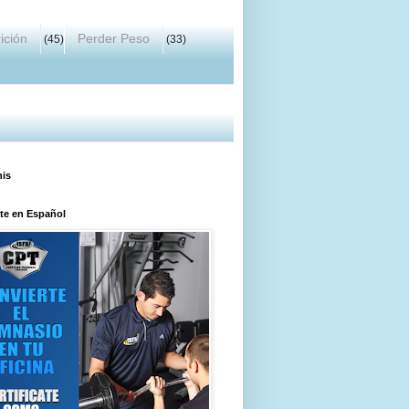
ición
Perder Peso
(45)
(33)
his
ate en Español