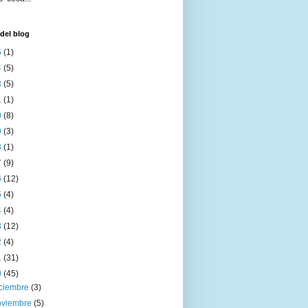
del blog
5
(1)
4
(5)
3
(5)
1
(1)
0
(8)
9
(3)
8
(1)
7
(9)
6
(12)
5
(4)
4
(4)
3
(12)
2
(4)
1
(31)
0
(45)
iciembre
(3)
oviembre
(5)