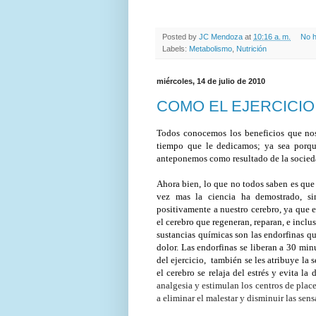
Posted by
JC Mendoza
at
10:16 a. m.
No h
Labels:
Metabolismo
,
Nutrición
miércoles, 14 de julio de 2010
COMO EL EJERCICIO
Todos conocemos los beneficios que nos
tiempo que le dedicamos; ya sea porq
anteponemos como resultado de la socie
Ahora bien, lo que no todos saben es que 
vez mas la ciencia ha demostrado, sin
positivamente a nuestro cerebro, ya que e
el cerebro que regeneran, reparan, e inclu
sustancias químicas son las endorfinas que
dolor. Las endorfinas se liberan a 30 min
del ejercicio, también se les atribuye la 
el cerebro se relaja del estrés y evita la
analgesia y estimulan los centros de place
a eliminar el malestar y disminuir las sen