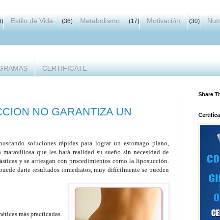
Estilo de Vida
Metabolismo
Motivación
Nutr
6)
(36)
(17)
(30)
GRAMAS
CERTIFICATE
Share T
CCION NO GARANTIZA UN
Certifíc
buscando soluciones rápidas para lograr un estomago plano,
 maravillosa que les hará realidad su sueño sin necesidad de
ásticas y se arriesgan con procedimientos como la liposucción.
 puede darte resultados inmediatos, muy difícilmente se pueden
méticas más practicadas.