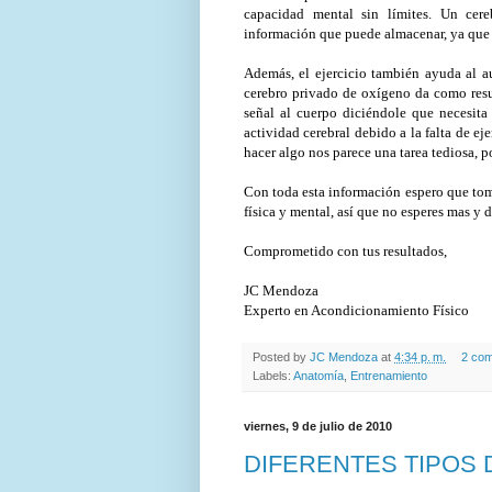
capacidad mental sin límites. Un cere
información que puede almacenar, ya que 
Además, el ejercicio también ayuda al a
cerebro privado de oxígeno da como resu
señal al cuerpo diciéndole que necesita
actividad cerebral debido a la falta de e
hacer algo nos parece una tarea tediosa, p
Con toda esta información espero que tom
física y mental, así que no esperes mas y 
Comprometido con tus resultados,
JC Mendoza
Experto en Acondicionamiento Físico
Posted by
JC Mendoza
at
4:34 p. m.
2 com
Labels:
Anatomía
,
Entrenamiento
viernes, 9 de julio de 2010
DIFERENTES TIPOS