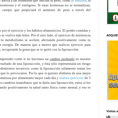
sto afecta a las hormonas que afectan tu peso, como
la insulina
, la
stosterona y el estrógeno.
Si estas hormonas no se normalizan,
l cuerpo que propiciará el aumento de peso a través del
or el ejercicio y los hábitos alimenticios. El perder comidas y
 vuelva más lento. Por el otro lado, el ejercicio de resistencia
ADQUIE
 tu metabolismo se acelere, afectando positivamente como tu
er energía. De manera que a menos que realices ejercicio para
 recuperarás la grasa que se te quitó con la liposucción.
 comprender como si no hacemos un
cambio profundo
en nuestro
sultado de una liposucción, y ésta sólo representaría un riesgo
dimientos invasivos como la liposucción solamente tratan los
que lo provocaron. Por lo que si quieres disfrutar de una mejor
 comienza por alimentarte mejor cada día y
realiza ejercicios
de 3
los cambios inmediatos que te daría una liposucción, estos si los
ando positivamente tu salud tanto física como mental, y eso es
Visitas 