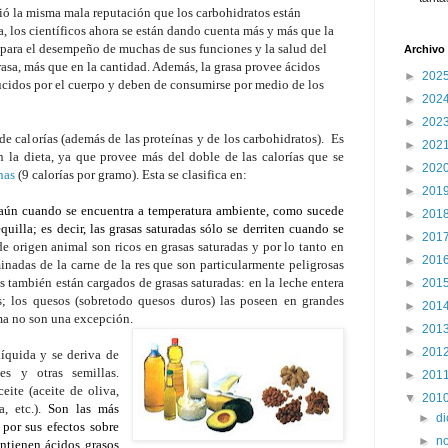
bió la misma mala reputación que los carbohidratos están
a, los científicos ahora se están dando cuenta más y más que la
 para el desempeño de muchas de sus funciones y la salud del
Archivo 
rasa, más que en la cantidad. Además, la grasa provee ácidos
►
202
ucidos por el cuerpo y deben de consumirse por medio de los
►
202
►
202
de calorías (además de las proteínas y de los carbohidratos). Es
►
202
 la dieta, ya que provee más del doble de las calorías que se
►
202
nas
(9 calorías por gramo). Esta se clasifica en:
►
201
 aún cuando se encuentra a temperatura ambiente, como sucede
►
201
uilla; es decir, las grasas saturadas sólo se derriten cuando se
►
201
e origen animal son ricos en grasas saturadas y por lo tanto en
►
201
minadas de la carne de la res que son particularmente peligrosas
s también están cargados de grasas saturadas: en la leche entera
►
201
s; los quesos (sobretodo quesos duros) las poseen en grandes
►
201
ema no son una excepción.
►
201
►
201
íquida y se deriva de
es y otras semillas.
►
201
te (aceite de oliva,
▼
201
, etc.).
Son las más
►
d
por sus efectos sobre
►
n
ntienen ácidos grasos