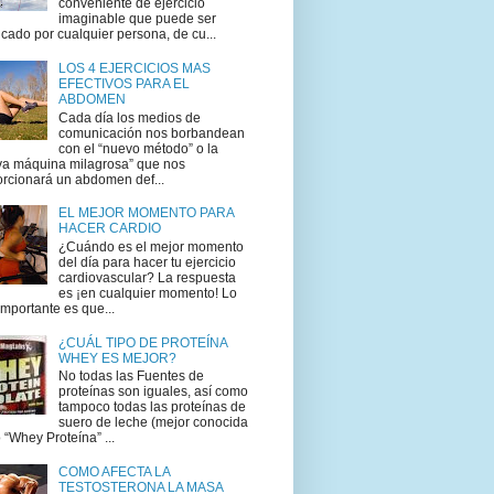
conveniente de ejercicio
imaginable que puede ser
icado por cualquier persona, de cu...
LOS 4 EJERCICIOS MAS
EFECTIVOS PARA EL
ABDOMEN
Cada día los medios de
comunicación nos borbandean
con el “nuevo método” o la
va máquina milagrosa” que nos
rcionará un abdomen def...
EL MEJOR MOMENTO PARA
HACER CARDIO
¿Cuándo es el mejor momento
del día para hacer tu ejercicio
cardiovascular? La respuesta
es ¡en cualquier momento! Lo
mportante es que...
¿CUÁL TIPO DE PROTEÍNA
WHEY ES MEJOR?
No todas las Fuentes de
proteínas son iguales, así como
tampoco todas las proteínas de
suero de leche (mejor conocida
“Whey Proteína” ...
COMO AFECTA LA
TESTOSTERONA LA MASA