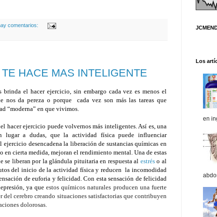
ay comentarios:
JCMEND
Los artí
 TE HACE MAS INTELIGENTE
 brinda el hacer ejercicio, sin embargo cada vez es menos el
ue nos da pereza o porque cada vez son más las tareas que
dad “moderna” en que vivimos.
en in
el hacer ejercicio puede volvernos más inteligentes. Así es, una
 lugar a dudas, que la actividad física puede influenciar
l ejercicio desencadena la liberación de sustancias químicas en
so en cierta medida, mejoran el rendimiento mental. Una de estas
 se liberan por la glándula pituitaria en respuesta al
estrés
o al
utos del inicio de la actividad física y reducen la incomodidad
abdom
sensación de euforia y felicidad. Con esta sensación de felicidad
 depresión, ya que
estos químicos naturales producen una fuerte
r del cerebro creando situaciones satisfactorias que contribuyen
saciones dolorosas.