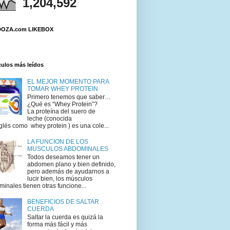
1,204,592
OZA.com LIKEBOX
culos más leídos
EL MEJOR MOMENTO PARA
TOMAR WHEY PROTEIN
Primero tenemos que saber…
¿Qué es “Whey Protein”?
La proteína del suero de
leche (conocida
glés como whey protein ) es una cole...
LA FUNCION DE LOS
MUSCULOS ABDOMINALES
Todos deseamos tener un
abdomen plano y bien definido,
pero además de ayudarnos a
lucir bien, los músculos
inales tienen otras funcione...
BENEFICIOS DE SALTAR
CUERDA
Saltar la cuerda es quizá la
forma más fácil y más