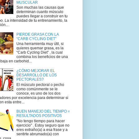
MUSCULAR
Son muchas las causas que
determinan cuanto músculo
puedes llegar a construir en tu
o. La intensidad de tu entrenamiento, la
ión...
PIERDE GRASA CON LA
“CARB CYCLING DIET”
Una herramienta muy útil, si
quieres quemar grasa, es la
“Carb Cycling Diet” , la cual
combina los beneficios de una
 baja en carbohid...
¿CÓMO MEJORAR EL
DESARROLLO DE LOS
PECTORALES?
El músculo pectoral o pecho
como comúnmente se le
conoce, es uno de los dos
adores por excelencia para determinar si
en esta entre...
BUEN MANEJO DEL TIEMPO =
RESULTADOS POSITIVOS
"No tengo tiempo para hacer
ejercicio" . Estoy seguro que no
eres extraño(a) a esa frase y a
sentirte abrumado(a) con
s cosa...