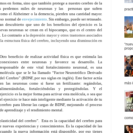
rnos en forma, sino que también protege a nuestro cerebro de la
as perdemos miles de neuronas y las personas que sufren
pract
como el Alzheimer o la demencia, pierden una cantidad mayor.
ceso normal de
envejecimiento
. Sin embargo, puede ser retrasado.
han descubierto que uno de los beneficios del ejercicio es la
evas neuronas se crean en el hipocampo, que es el centro del
. Lo contrario a
la depresión mayor y otros trastornos asociados
la estructura física del cerebro, incluyendo una disminución en
“nue
propo
Otro beneficio de realizar actividad física es que estimula las
conexiones entre neuronas y favorece su desarrollo. La
responsable de este vital fortalecimiento neuronal, es una
molécula que se le ha llamado “Factor Neurotrófico Derivado
del Cerebro” (BDNF, por sus siglas en inglés). Este factor actúa
en las neuronas como si fuese un fertilizante: regándolas,
más i
alimentándolas, fortaleciéndolas y protegiéndolas. Y el
ejercicio es la mejor forma para activar esta molécula, o sea que
el ejercicio te hace más inteligente mediante la activación de tu
cerebro para liberar las cargas de BDNF, mejorando el proceso
de aprendizaje y el rendimiento mental.
como 
plasticidad del cerebro”. Esta es la capacidad del cerebro para
e nuevas experiencias y conocimientos. Es la capacidad de las
cuando la nueva información está disponible, por eso tienes