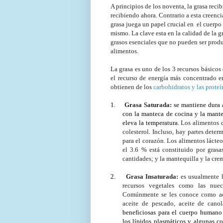
A principios de los noventa, la grasa reci
recibiendo ahora. Contrario a esta creenci
grasa juega un papel crucial en
el cuerpo
mismo. La clave esta en la calidad de la g
grasos esenciales que no pueden ser prod
alimentos.
La grasa es uno de los 3 recursos básicos 
el recurso de energía más concentrado en
obtienen de los
carbohidratos y las proteí
1.
Grasa Saturada:
se mantiene dura
con la manteca de cocina y la manteq
eleva la temperatura.
Los alimentos d
colesterol. Incluso, hay partes deter
para el corazón. Los alimentos lácteo
el 3.6 % está constituido por grasa
cantidades; y la mantequilla y la cr
2.
Grasa Insaturada:
es usualmente l
recursos vegetales como las nuec
Comúnmente se les conoce como acei
aceite de pescado, aceite de canola
beneficiosas para el cuerpo humano 
los lípidos plasmáticos
y algunas co