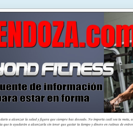
yudarte a alcanzar la salud y figura que siempre has deseado.
No importa cuál sea tu meta, aq
ia que te ayudarán a alcanzarla sin tener que gastar tu tiempo y dinero en rutinas de ent