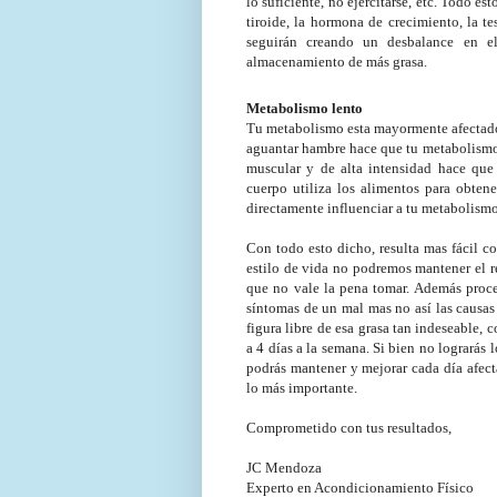
lo suficiente, no ejercitarse, etc. Todo e
tiroide, la hormona de crecimiento, la te
seguirán creando un desbalance en e
almacenamiento de más grasa.
Metabolismo lento
Tu metabolismo esta mayormente afectado p
aguantar hambre hace que tu metabolismo se
muscular y de alta intensidad hace que
cuerpo utiliza los alimentos para obten
directamente influenciar a tu metabolismo,
Con todo esto dicho, resulta mas fácil
estilo de vida no podremos mantener el re
que no vale la pena tomar. Además proce
síntomas de un mal mas no así las causas 
figura libre de esa grasa tan indeseable,
a 4 días a la semana. Si bien no lograrás 
podrás mantener y mejorar cada día afect
lo más importante.
Comprometido con tus resultados,
JC Mendoza
Experto en Acondicionamiento Físico