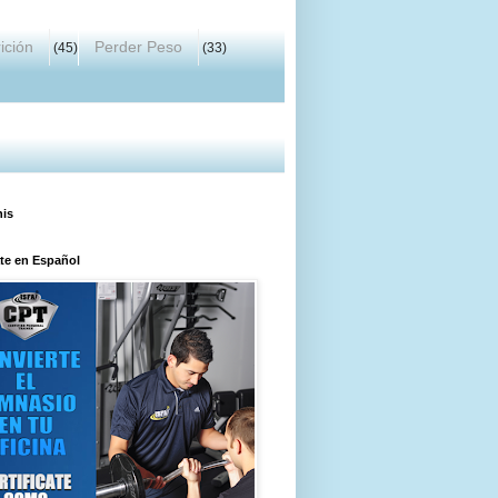
ición
Perder Peso
(45)
(33)
his
ate en Español