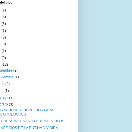
del blog
5
(1)
4
(5)
3
(5)
1
(1)
0
(8)
9
(3)
8
(1)
7
(9)
6
(12)
iciembre
(2)
oviembre
(1)
unio
(2)
ril
(1)
arzo
(3)
ebrero
(3)
OS MEJORES EJERCICIOS PARA
CORREDORES
 CREATINA Y SUS DIFERENTES TIPOS
NEFICIOS DE LA RUTINA DIVIDIDA