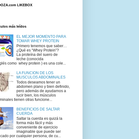
OZA.com LIKEBOX
culos más leídos
EL MEJOR MOMENTO PARA
TOMAR WHEY PROTEIN
Primero tenemos que saber…
¿Qué es “Whey Protein”?
La proteína del suero de
leche (conocida
glés como whey protein ) es una cole...
LA FUNCION DE LOS
MUSCULOS ABDOMINALES
Todos deseamos tener un
abdomen plano y bien definido,
pero además de ayudarnos a
lucir bien, los músculos
inales tienen otras funcione...
BENEFICIOS DE SALTAR
CUERDA
Saltar la cuerda es quizá la
forma más fácil y más
conveniente de ejercicio
imaginable que puede ser
icado por cualquier persona, de cu...