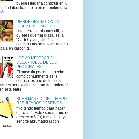
puedes llegar a construir en tu
o. La intensidad de tu entrenamiento, la
ión...
PIERDE GRASA CON LA
“CARB CYCLING DIET”
Una herramienta muy útil, si
quieres quemar grasa, es la
“Carb Cycling Diet” , la cual
combina los beneficios de una
 baja en carbohid...
¿CÓMO MEJORAR EL
DESARROLLO DE LOS
PECTORALES?
El músculo pectoral o pecho
como comúnmente se le
conoce, es uno de los dos
adores por excelencia para determinar si
en esta entre...
BUEN MANEJO DEL TIEMPO =
RESULTADOS POSITIVOS
"No tengo tiempo para hacer
ejercicio" . Estoy seguro que no
eres extraño(a) a esa frase y a
sentirte abrumado(a) con
s cosa...