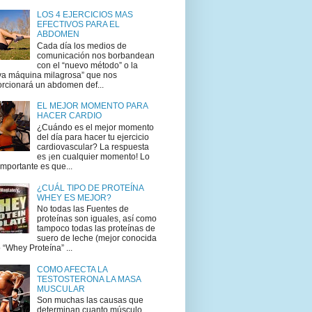
LOS 4 EJERCICIOS MAS
EFECTIVOS PARA EL
ABDOMEN
Cada día los medios de
comunicación nos borbandean
con el “nuevo método” o la
va máquina milagrosa” que nos
rcionará un abdomen def...
EL MEJOR MOMENTO PARA
HACER CARDIO
¿Cuándo es el mejor momento
del día para hacer tu ejercicio
cardiovascular? La respuesta
es ¡en cualquier momento! Lo
mportante es que...
¿CUÁL TIPO DE PROTEÍNA
WHEY ES MEJOR?
No todas las Fuentes de
proteínas son iguales, así como
tampoco todas las proteínas de
suero de leche (mejor conocida
“Whey Proteína” ...
COMO AFECTA LA
TESTOSTERONA LA MASA
MUSCULAR
Son muchas las causas que
determinan cuanto músculo