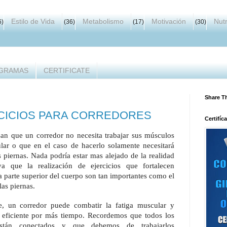
Estilo de Vida
Metabolismo
Motivación
Nutr
6)
(36)
(17)
(30)
GRAMAS
CERTIFICATE
Share T
CICIOS PARA CORREDORES
Certifíc
an que un corredor no necesita trabajar sus músculos
ular o que en el caso de hacerlo solamente necesitará
s piernas. Nada podría estar mas alejado de la realidad
a que la realización de ejercicios que fortalecen
la parte superior del cuerpo son tan importantes como el
las piernas.
e, un corredor puede combatir la fatiga muscular y
eficiente por más tiempo. Recordemos que todos los
stán conectados y que debemos de trabajarlos