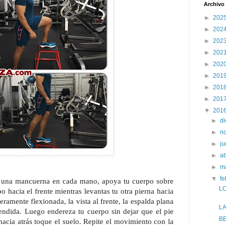
Archivo 
►
202
►
202
►
202
►
202
►
202
►
201
►
201
►
201
▼
201
►
d
►
n
►
j
►
ab
►
m
▼
f
 una mancuerna en cada mano, apoya tu cuerpo sobre
L
po hacia el frente mientras levantas tu otra pierna hacia
eramente flexionada, la vista al frente, la espalda plana
LA
endida. Luego endereza tu cuerpo sin dejar que el pie
BE
hacia atrás toque el suelo. Repite el movimiento con la