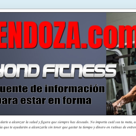
yudarte a alcanzar la salud y figura que siempre has deseado.
No importa cuál sea tu meta, aq
ia que te ayudarán a alcanzarla sin tener que gastar tu tiempo y dinero en rutinas de ent