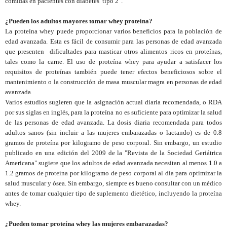
comidas en pacientes con diabetes
tipo 2".
¿Pueden los adultos mayores tomar whey proteína?
La proteína whey puede proporcionar varios beneficios para la población de
edad avanzada. Esta es fácil de consumir para las personas de edad avanzada
que presenten
dificultades para masticar otros alimentos ricos en proteínas,
tales como la carne. El uso de proteína whey para ayudar a satisfacer los
requisitos de proteínas también puede tener efectos beneficiosos sobre el
mantenimiento o la construcción de masa muscular magra en personas de edad
avanzada.
Varios estudios sugieren que la asignación actual diaria recomendada, o RDA
por sus siglas en inglés, para la proteína no es suficiente para optimizar la salud
de las personas de edad avanzada. La dosis diaria recomendada para todos
adultos sanos (sin incluir a las mujeres embarazadas o lactando) es de 0.8
gramos de proteína por kilogramo de peso corporal. Sin embargo, un estudio
publicado en una edición del 2009 de la "Revista de la Sociedad Geriátrica
Americana" sugiere que los adultos de edad avanzada necesitan al menos 1.0 a
1.2 gramos de proteína por kilogramo de peso corporal al día para optimizar la
salud muscular y ósea. Sin embargo, siempre es bueno consultar con un médico
antes de tomar cualquier tipo de suplemento dietético, incluyendo la proteína
whey.
¿Pueden tomar proteína whey las mujeres embarazadas?