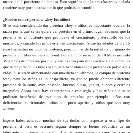
menos del 1 por ciento de lactosa. Esto significa que la proteína whey aislada
contiene muy poca lactosa por lo que podrías consumirla.
¿Pueden tomar proteína whey los niños?
Si se está considerando dar proteína whey a niños, es importante recordar la
razón por la que se les quiere dar proteína en el primer lugar. Sabemos que la
proteína es el nutriente que promueve el crecimiento y desarrollo de los
músculos, y cuando los niños están en crecimiento (entre las edades de 6 y 15
años) necesitan un poco de proteína, pero no más de la mitad de un gramo de
proteína por libra de peso corporal. Por ejemplo: un niño de 70 libras necesita
35 gramos de proteína por día, y eso es sólo para niños activos. La verdad es
que la mayoría de los niños ni siquiera necesitan añadir proteína en polvo a sus
vidas. Si se están alimentando con una dieta equilibrada, la compra de proteína
whey para los niños es un desperdicio, ya que se puede obtener suficiente
proteína de la carne, aves, pescado, huevos, queso, yogurt, nueces y cereales
integrales. Ahora bien, hay excepciones a esta regla y hay niños que si se
pudieran beneficiar de este tipo de proteína, por ejemplo: niños con
deficiencias nutricionales, niños con poco apetito y niños que son muy
activos.
Espero haber aclarado muchas de tus dudas con respecto a este tipo de
proteína, si bien es bastante segura siempre es bueno adquirirla de un
fabricante con buena reputación. Además nunca dejes de consultar con tu