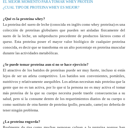
EL MEJOR MOMENTO PARA TOMAR WHEY PROTEIN
¿CUAL TIPO DE PROTEINA WHEY ES MEJOR?
¿Qué es la proteína whey?
La proteína del suero de leche (conocida en inglés como whey proteína) es una
colección de proteínas globulares que pueden ser aisladas físicamente del
suero de la leche, un subproducto procedente de productos lácteos como el
queso. Esta proteína posee el mayor valor biológico de cualquier proteína
conocida, es decir que se transforma en un alto porcentaje en proteína muscular
durante las actividades metabólicas.
¿Se puede tomar proteína aun si no se hace ejercicio?
El atractivo de los batidos de proteínas puede ser muy fuerte, incluso si estás
lejos de ser un atleta competitivo. Los batidos son convenientes, portátiles,
nutritivos y relativamente asequibles. Los atletas necesitan más proteína que la
gente que no es tan activa, por lo que si la persona no es muy activa el tomar
más proteína de la que su cuerpo necesita puede traerle consecuencias a su
salud, pero si la consume dentro de los requerimientos diarios de su cuerpo o
como sustituto de otra fuente de proteína (pollo, pescado, carne) no debería de
tener ningún problema.
¿La proteína engorda?
Realmente da risa como muchas personas culpan a la proteína porque han