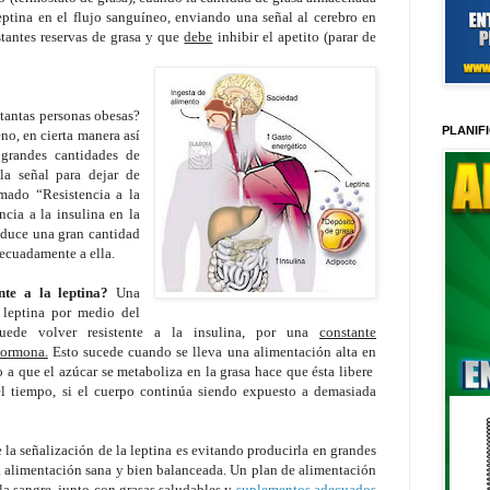
eptina en el flujo sanguíneo, enviando una señal al cerebro en
tantes reservas de grasa y que
debe
inhibir el apetito (parar de
 tantas personas obesas?
PLANIF
no, en cierta manera así
 grandes cantidades de
la señal para dejar de
mado “Resistencia a la
ncia a la insulina en la
oduce una gran cantidad
decuadamente a ella.
te a la leptina?
Una
a leptina por medio del
ede volver resistente a la insulina, por una
constante
hormona.
Esto sucede cuando se lleva una alimentación alta en
 a que el azúcar se metaboliza en la grasa hace que ésta libere
el tiempo, si el cuerpo continúa siendo expuesto a demasiada
la señalización de la leptina es evitando producirla en grandes
na alimentación sana y bien balanceada. Un plan de alimentación
la sangre, junto con grasas saludables y
suplementos adecuados