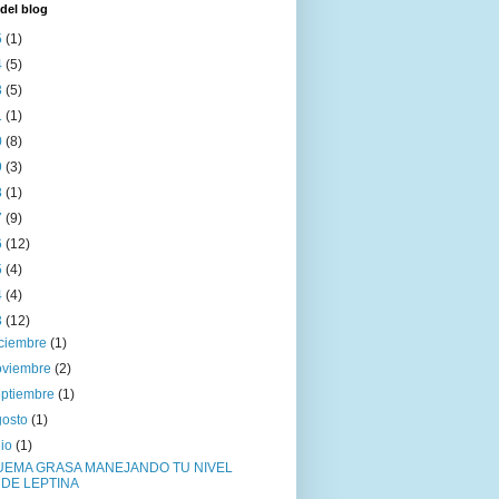
del blog
5
(1)
4
(5)
3
(5)
1
(1)
0
(8)
9
(3)
8
(1)
7
(9)
6
(12)
5
(4)
4
(4)
3
(12)
iciembre
(1)
oviembre
(2)
eptiembre
(1)
gosto
(1)
lio
(1)
UEMA GRASA MANEJANDO TU NIVEL
DE LEPTINA