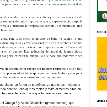
ptina para que el cerebro pueda escuchar nuevamente la señal de
sucede cuando una persona hace dieta y reduce su ingestión de
rasa son un activo muy importante para su supervivencia, después
energía y mantiene la temperatura corporal, dos fuentes de gran
de hambruna.
ADQUIE
grasa para lucir mejor en tu traje de baño, tu cuerpo lo que
tán disminuyendo y envía una señal de alerta al cerebro en donde
as de energía que solía tener por lo que entra en un “estado de
a en el cuerpo. Esta reducción del nivel de leptina afecta
esa grasa extra en tu cuerpo, lo que hace que cada vez te sea
l de leptina en tu cuerpo sin hacerte resistente a ella?
Hay
lizar para ayudar a tu cuerpo a producir más leptina y a mejorar
A continuación te mencionare los más importantes:
 diarias en forma de proteínas, ya que estas mejoran la
iendo sentirte lleno(a) más rápido y evita alimentos altos en
anteriormente,
é
sta hace que tu cerebro sea menos
Visitas 
 el Omega 3 y Acido Oleanólico (grasas buenas) que