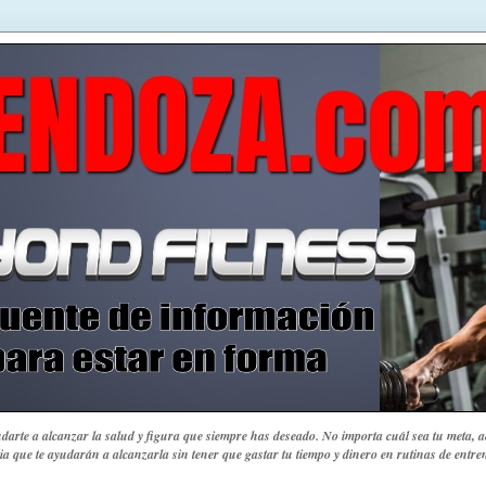
yudarte a alcanzar la salud y figura que siempre has deseado.
No importa cuál sea tu meta, aq
ia que te ayudarán a alcanzarla sin tener que gastar tu tiempo y dinero en rutinas de ent