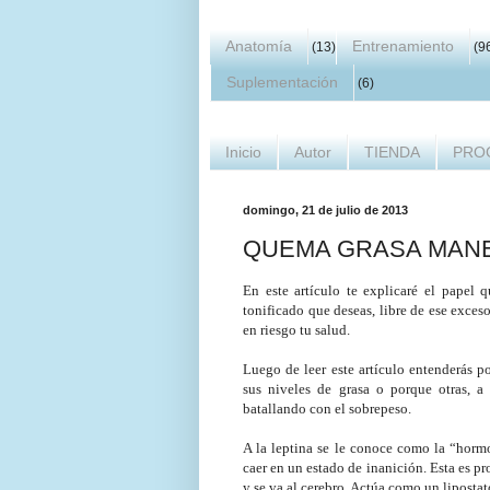
Anatomía
Entrenamiento
(13)
(9
Suplementación
(6)
Inicio
Autor
TIENDA
PRO
domingo, 21 de julio de 2013
QUEMA GRASA MANE
En este artículo te explicaré el papel 
tonificado que deseas, libre de ese exces
en riesgo tu salud.
Luego de leer este artículo entenderás 
sus niveles de grasa o porque otras, 
batallando con el sobrepeso.
A la leptina se le conoce como la “hormo
caer en un estado de inanición. Esta es pr
y se va al cerebro. Actúa como un liposta