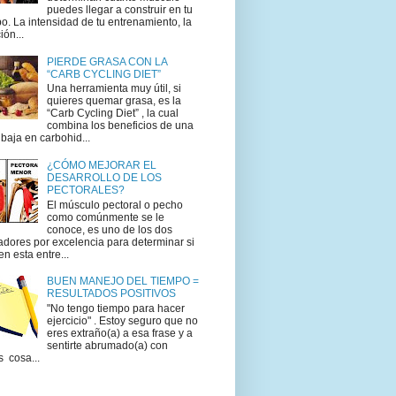
puedes llegar a construir en tu
o. La intensidad de tu entrenamiento, la
ión...
PIERDE GRASA CON LA
“CARB CYCLING DIET”
Una herramienta muy útil, si
quieres quemar grasa, es la
“Carb Cycling Diet” , la cual
combina los beneficios de una
 baja en carbohid...
¿CÓMO MEJORAR EL
DESARROLLO DE LOS
PECTORALES?
El músculo pectoral o pecho
como comúnmente se le
conoce, es uno de los dos
adores por excelencia para determinar si
en esta entre...
BUEN MANEJO DEL TIEMPO =
RESULTADOS POSITIVOS
"No tengo tiempo para hacer
ejercicio" . Estoy seguro que no
eres extraño(a) a esa frase y a
sentirte abrumado(a) con
s cosa...