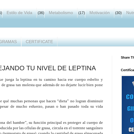
Estilo de Vida
Metabolismo
Motivación
Nutr
6)
(36)
(17)
(30)
GRAMAS
CERTIFICATE
Share T
JANDO TU NIVEL DE LEPTINA
Certifíc
que juega la leptina en tu camino hacia ese cuerpo esbelto y
o de grasa tan molesta que además de no dejarte lucir bien pone
por qué muchas personas que hacen “dieta” no logran disminuir
a pesar de mucho esfuerzo, pasan o han pasado toda su vida
na del hambre”, su función principal es proteger al cuerpo de
oducida por las células de grasa, circula en el torrente sanguíneo
to (termostato de grasa), cuando la cantidad de grasa almacenada