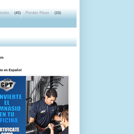
ición
Perder Peso
(45)
(33)
his
ate en Español