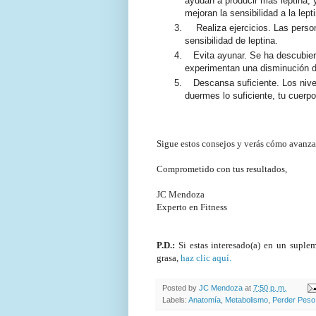
ayudan a producir más leptina; 
mejoran la sensibilidad a la lept
Realiza ejercicios. Las perso
sensibilidad de leptina.
Evita ayunar. Se ha descubier
experimentan una disminución dr
Descansa suficiente.
Los niv
duermes lo suficiente, tu cuerp
Sigue estos consejos y verás cómo avanzar
Comprometido con tus resultados,
JC Mendoza
Experto en Fitness
P.D.:
Si estas interesado(a) en un suple
grasa,
haz clic aquí.
Posted by
JC Mendoza
at
7:50 p. m.
Labels:
Anatomía
,
Metabolismo
,
Perder Peso