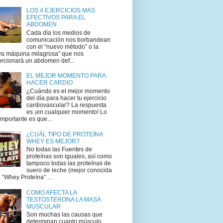
LOS 4 EJERCICIOS MAS
EFECTIVOS PARA EL
ABDOMEN
Cada día los medios de
comunicación nos borbandean
con el “nuevo método” o la
va máquina milagrosa” que nos
rcionará un abdomen def...
EL MEJOR MOMENTO PARA
HACER CARDIO
¿Cuándo es el mejor momento
del día para hacer tu ejercicio
cardiovascular? La respuesta
es ¡en cualquier momento! Lo
mportante es que...
¿CUÁL TIPO DE PROTEÍNA
WHEY ES MEJOR?
No todas las Fuentes de
proteínas son iguales, así como
tampoco todas las proteínas de
suero de leche (mejor conocida
“Whey Proteína” ...
COMO AFECTA LA
TESTOSTERONA LA MASA
MUSCULAR
Son muchas las causas que
determinan cuanto músculo