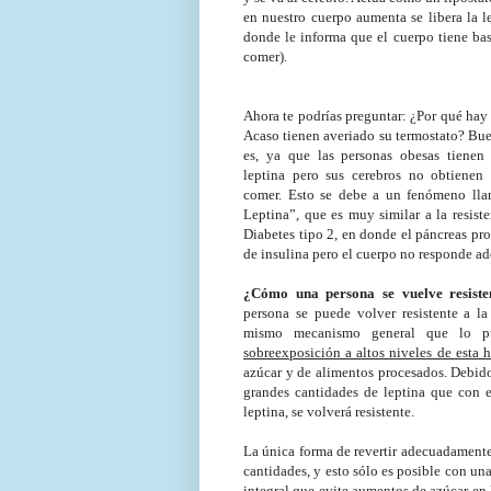
en nuestro cuerpo aumenta se libera la l
donde le informa que el cuerpo tiene bas
comer).
Ahora te podrías preguntar: ¿Por qué hay
Acaso tienen averiado su termostato? Bue
es, ya que las personas obesas tienen
leptina pero sus cerebros no obtienen 
comer. Esto se debe a un fenómeno lla
Leptina”, que es muy similar a la resiste
Diabetes tipo 2, en donde el páncreas pr
de insulina pero el cuerpo no responde a
¿Cómo una persona se vuelve resisten
persona se puede volver resistente a l
mismo mecanismo general que lo pu
sobreexposición a altos niveles de esta 
azúcar y de alimentos procesados. Debido
grandes cantidades de leptina que con 
leptina, se volverá resistente.
La única forma de revertir adecuadamente 
cantidades, y esto sólo es posible con u
integral que evite aumentos de azúcar en 