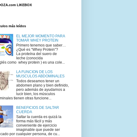
OZA.com LIKEBOX
culos más leídos
EL MEJOR MOMENTO PARA
TOMAR WHEY PROTEIN
Primero tenemos que saber…
¿Qué es “Whey Protein”?
La proteína del suero de
leche (conocida
glés como whey protein ) es una cole...
LA FUNCION DE LOS
MUSCULOS ABDOMINALES
Todos deseamos tener un
abdomen plano y bien definido,
pero además de ayudarnos a
lucir bien, los músculos
inales tienen otras funcione...
BENEFICIOS DE SALTAR
CUERDA
Saltar la cuerda es quizá la
forma más fácil y más
conveniente de ejercicio
imaginable que puede ser
icado por cualquier persona, de cu...