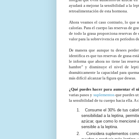
ayudará a mejorar la sensibilidad a la le
retroalimentación de esta hormona.
Ahora veamos el caso contrario, lo que 
calorías. Para el cuerpo las reservas de g
de todo la grasa proporciona reservas de 
valor para la sobrevivencia en períodos 
De manera que aunque tu desees perder 
identifica es que tus reservas de grasa es
le informa que ahora no tiene las reserv
hambre” y disminuye el nivel de leptin
dramáticamente la capacidad para quemar 
más difícil alcanzar la figura que deseas.
¿Qué puedes hacer para aumentar el nive
varias pasos y
suplementos
que puedes uti
la sensibilidad de tu cuerpo hacia ella. 
Consume el 30% de tus calorías
sensibilidad a la leptina, permit
azúcar, que como lo mencioné 
sensible a la leptina.
Considera suplementos como