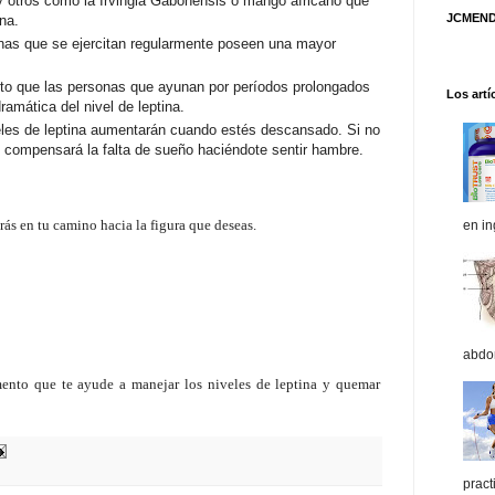
y otros como la Irvingia Gabonensis o mango africano que
JCMEND
ina.
nas que se ejercitan regularmente poseen una mayor
to que
las personas que ayunan por períodos prolongados
Los artí
amática del nivel de leptina.
eles de leptina aumentarán cuando estés descansado. Si no
o compensará la falta de sueño haciéndote sentir hambre.
ás en tu camino hacia la figura que deseas.
en in
abdom
mento que te ayude a manejar los niveles de leptina y quemar
pract