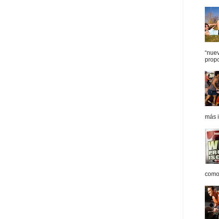
“nue
propo
más i
como 