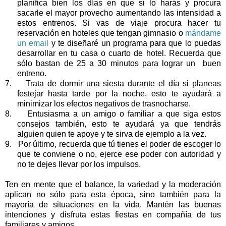
planifica bien los días en que si lo harás y procura
sacarle el mayor provecho aumentando las intensidad a
estos entrenos. Si vas de viaje procura hacer tu
reservación en hoteles que tengan gimnasio o
mándame
un email
y te diseñaré un programa para que lo puedas
desarrollar en tu casa o cuarto de hotel. Recuerda que
sólo bastan de 25 a 30 minutos para lograr un buen
entreno.
7.
Trata de dormir una siesta durante el día si planeas
festejar hasta tarde por la noche, esto te ayudará a
minimizar los efectos negativos de trasnocharse.
8.
Entusiasma a un amigo o familiar a que siga estos
consejos también, esto te ayudará ya que tendrás
alguien quien te apoye y te sirva de ejemplo a la vez.
9.
Por último, recuerda que tú tienes el poder de escoger lo
que te conviene o no, ejerce ese poder con autoridad y
no te dejes llevar por los impulsos.
Ten en mente que el balance, la variedad y la moderación
aplican no sólo para esta época, sino también para la
mayoría de situaciones en la vida. Mantén las buenas
intenciones y disfruta estas fiestas en compañía de tus
familiares y amigos.